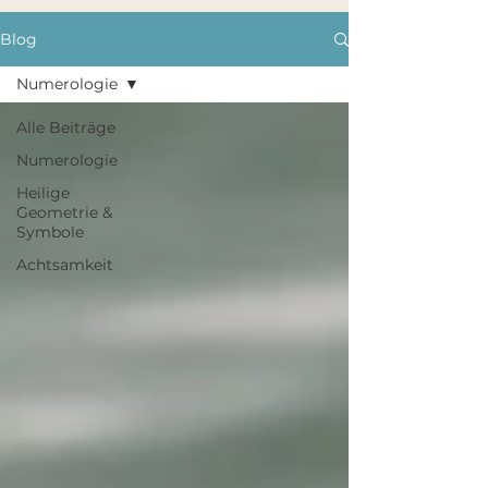
Blog
Numerologie
Alle Beiträge
Numerologie
Heilige
Geometrie &
Symbole
Achtsamkeit