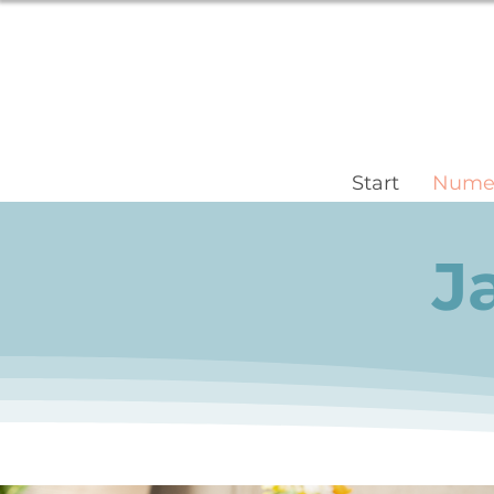
Start
Numer
J