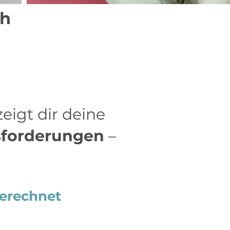
ch
zeigt dir deine
forderungen
–
 berechnet