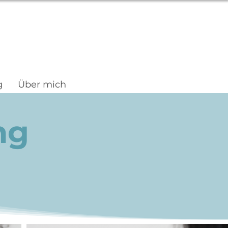
g
Über mich
ng