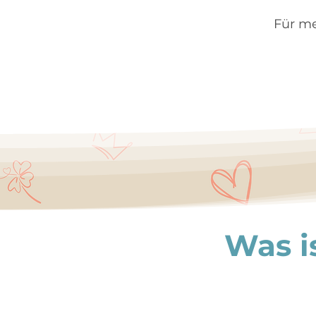
Für me
Was i