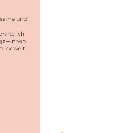
hlsame und
onnte ich
k gewinnen
Stück weit
."