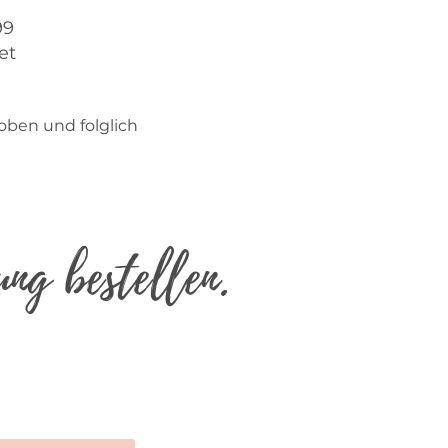
99
et
oben und folglich
ng bestellen.