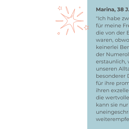
Marina, 38 J
"Ich habe z
für meine F
die von der 
waren, obwoh
keinerlei B
der Numerolo
erstaunlich,
unseren Allt
besonderer 
für ihre pro
ihren exzell
die wertvoll
kann sie nu
uneingeschr
weiterempfe