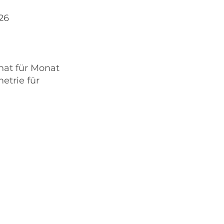
26
at für Monat
etrie für