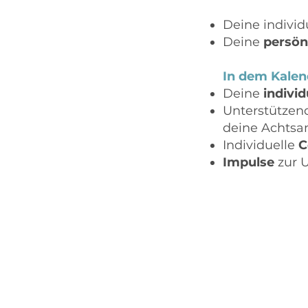
Deine individ
Deine
persön
In dem Kalend
Deine
indivi
Unterstütze
deine Achtsa
Individuelle
C
Impulse
zur U