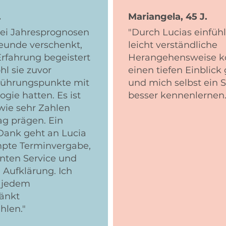
.
Mariangela, 45 J.
wei Jahresprognosen
"Durch Lucias einfü
reunde verschenkt,
leicht verständliche
Erfahrung begeistert
Herangehensweise k
l sie zuvor
einen tiefen Einblic
erührungspunkte mit
und mich selbst ein 
gie hatten. Es ist
besser kennenlernen..
 wie sehr Zahlen
ag prägen. Ein
Dank geht an Lucia
mpte Terminvergabe,
enten Service und
e Aufklärung. Ich
r jedem
änkt
hlen."