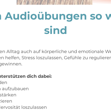
Audioübungen so w
sind
en Alltag auch auf körperliche und emotionale We
elfen, Stress loszulassen, Gefühle zu reguliere
ugewinnen.
terstützen dich dabei:
nden
n aufzubauen
 stärken
zieren
rvosität loszulassen