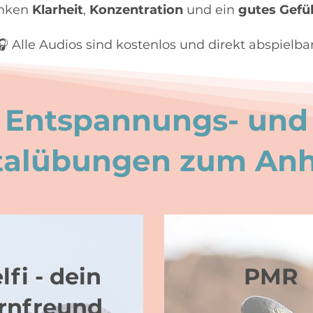
enken
Klarheit
,
Konzentration
und ein
gutes Gefü
🎧 Alle Audios sind kostenlos und direkt abspielbar
Entspannungs- und
alübungen zum An
lfi - dein
PMR
rnfreund