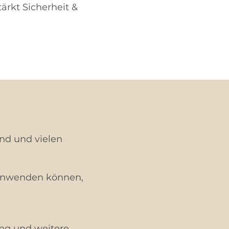
rkt Sicherheit &
and und vielen
t anwenden können,
ng und weitere