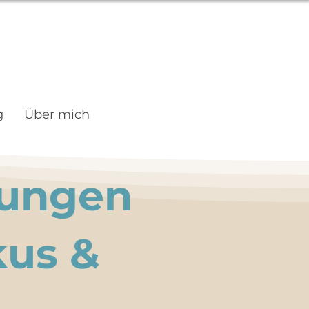
g
Über mich
bungen
kus &