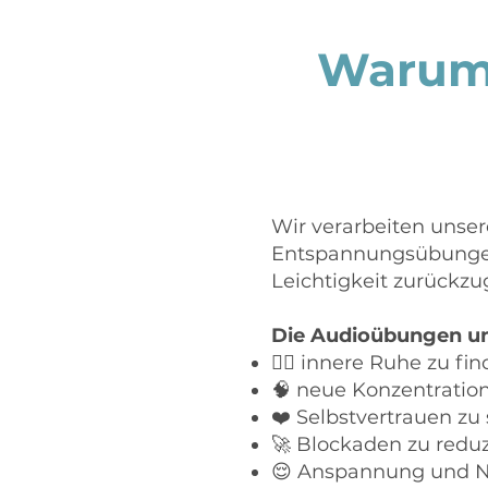
Warum 
Wir verarbeiten unser
Entspannungsübungen h
Leichtigkeit zurückz
Die Audioübungen un
🧘‍♀️ innere Ruhe zu fi
🧠 neue Konzentratio
❤️ Selbstvertrauen zu
🚀 Blockaden zu redu
😌 Anspannung und Ne