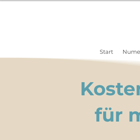
Start
Numer
Koste
für 