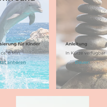
isierung für Kinder
Anleitung
ca. 8 Min.
In Kürze verfügbar
tzt anhören
Dauer: