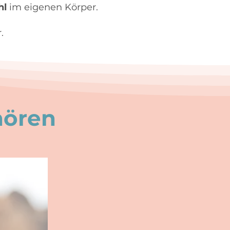
hl
im eigenen Körper.
.
hören