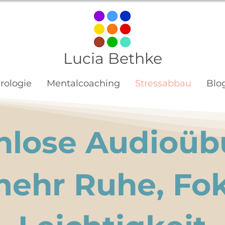
Lucia Bethke
ologie
Mentalcoaching
Stressabbau
Blo
nlose Audioü
mehr Ruhe, Fo