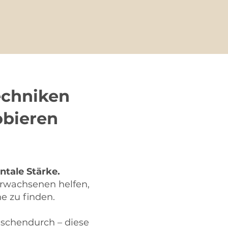
chniken
obieren
tale Stärke.
Erwachsenen helfen,
e zu finden.
ischendurch – diese