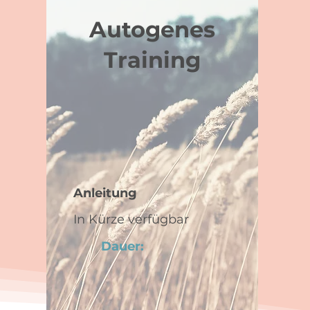
Autogenes
Training
Anleitung
In Kürze verfügbar
Dauer: