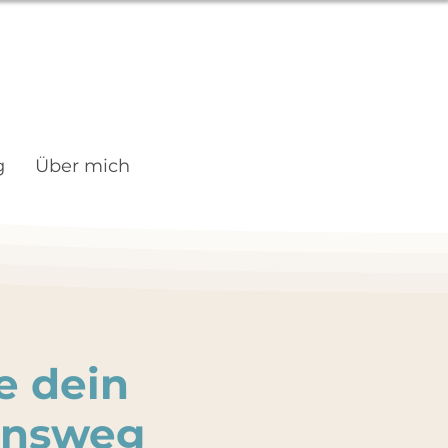
g
Über mich
e dein
ensweg