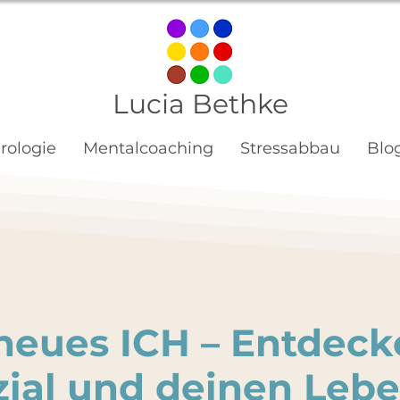
Lucia Bethke
ologie
Mentalcoaching
Stressabbau
Blo
neues ICH – Entdeck
zial und deinen Leb